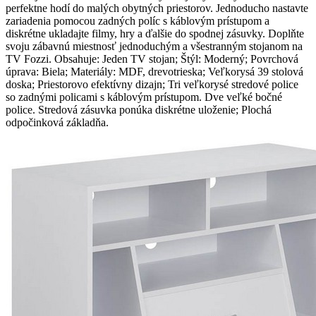
perfektne hodí do malých obytných priestorov. Jednoducho nastavte
zariadenia pomocou zadných políc s káblovým prístupom a
diskrétne ukladajte filmy, hry a ďalšie do spodnej zásuvky. Doplňte
svoju zábavnú miestnosť jednoduchým a všestranným stojanom na
TV Fozzi. Obsahuje: Jeden TV stojan; Štýl: Moderný; Povrchová
úprava: Biela; Materiály: MDF, drevotrieska; Veľkorysá 39 stolová
doska; Priestorovo efektívny dizajn; Tri veľkorysé stredové police
so zadnými policami s káblovým prístupom. Dve veľké bočné
police. Stredová zásuvka ponúka diskrétne uloženie; Plochá
odpočinková základňa.