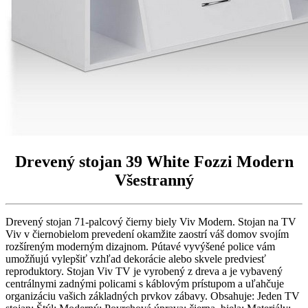
Drevený stojan 39 White Fozzi Modern
Všestranný
Drevený stojan 71-palcový čierny biely Viv Modern. Stojan na TV
Viv v čiernobielom prevedení okamžite zaostrí váš domov svojím
rozšíreným moderným dizajnom. Pútavé vyvýšené police vám
umožňujú vylepšiť vzhľad dekorácie alebo skvele predviesť
reproduktory. Stojan Viv TV je vyrobený z dreva a je vybavený
centrálnymi zadnými policami s káblovým prístupom a uľahčuje
organizáciu vašich základných prvkov zábavy. Obsahuje: Jeden TV