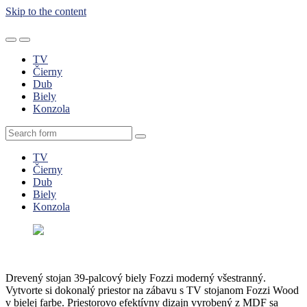
Skip to the content
Moderný nábytok do obývačky.
Toggle
Toggle
the
the
TV
mobile
search
Čierny
menu
field
Dub
Biely
Konzola
Search
TV
Čierny
Dub
Biely
Konzola
Drevený stojan 39-palcový biely Fozzi moderný všestranný.
Vytvorte si dokonalý priestor na zábavu s TV stojanom Fozzi Wood
v bielej farbe. Priestorovo efektívny dizajn vyrobený z MDF sa