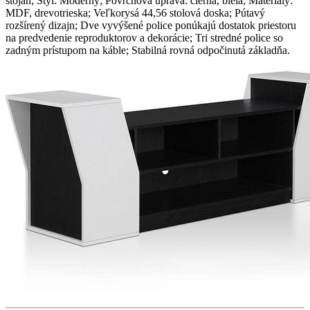
stojan; Štýl: Moderný; Povrchová úprava: čierna, biela; Materiály:
MDF, drevotrieska; Veľkorysá 44,56 stolová doska; Pútavý
rozšírený dizajn; Dve vyvýšené police ponúkajú dostatok priestoru
na predvedenie reproduktorov a dekorácie; Tri stredné police so
zadným prístupom na káble; Stabilná rovná odpočinutá základňa.