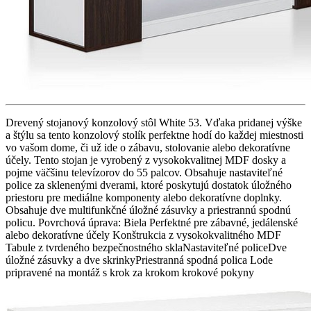
Drevený stojanový konzolový stôl White 53. Vďaka pridanej výške
a štýlu sa tento konzolový stolík perfektne hodí do každej miestnosti
vo vašom dome, či už ide o zábavu, stolovanie alebo dekoratívne
účely. Tento stojan je vyrobený z vysokokvalitnej MDF dosky a
pojme väčšinu televízorov do 55 palcov. Obsahuje nastaviteľné
police za sklenenými dverami, ktoré poskytujú dostatok úložného
priestoru pre mediálne komponenty alebo dekoratívne doplnky.
Obsahuje dve multifunkčné úložné zásuvky a priestrannú spodnú
policu. Povrchová úprava: Biela Perfektné pre zábavné, jedálenské
alebo dekoratívne účely Konštrukcia z vysokokvalitného MDF
Tabule z tvrdeného bezpečnostného sklaNastaviteľné policeDve
úložné zásuvky a dve skrinkyPriestranná spodná polica Lode
pripravené na montáž s krok za krokom krokové pokyny