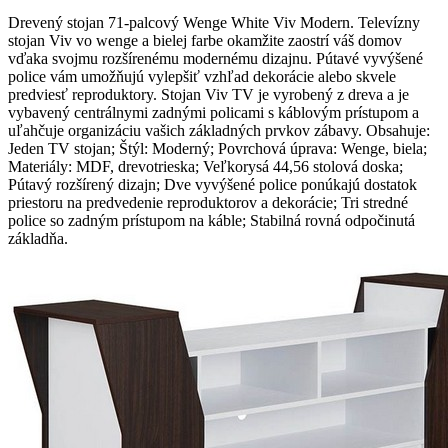
Drevený stojan 71-palcový Wenge White Viv Modern. Televízny
stojan Viv vo wenge a bielej farbe okamžite zaostrí váš domov
vďaka svojmu rozšírenému modernému dizajnu. Pútavé vyvýšené
police vám umožňujú vylepšiť vzhľad dekorácie alebo skvele
predviesť reproduktory. Stojan Viv TV je vyrobený z dreva a je
vybavený centrálnymi zadnými policami s káblovým prístupom a
uľahčuje organizáciu vašich základných prvkov zábavy. Obsahuje:
Jeden TV stojan; Štýl: Moderný; Povrchová úprava: Wenge, biela;
Materiály: MDF, drevotrieska; Veľkorysá 44,56 stolová doska;
Pútavý rozšírený dizajn; Dve vyvýšené police ponúkajú dostatok
priestoru na predvedenie reproduktorov a dekorácie; Tri stredné
police so zadným prístupom na káble; Stabilná rovná odpočinutá
základňa.