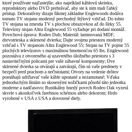
ktoré používate najčastejšie, ako napríklad káblovú skrinku,
reproduktory alebo DVD prehrávač, aby ste k nim mali ľahký
prístup. Dekoratívny dizajn šikmej základne Englewoods dodáva
tomuto TV stojanu moderný prechodný štýlový vzhľad. Do tohto
TV stojana sa zmestia TV s plochou obrazovkou až do šírky 55.
Televízny stojan Altra Englewood 55 vyžaduje pri dodaní montáž.
Povrchová úprava: Rodeo Dub; Materiál: laminovaná MDF,
drevotrieska a sklenené dvierka; Dajte svojmu priestoru moderný
vzhľad s TV stojanom Altra Englewood 55; Stojan na TV pojme 55
plochých televízorov s maximálnou hmotnosťou 65 lbs. Englewood
pozostáva z otvoreného aj uzavretého úložného priestoru s 3
nastaviteľnými policami pre vaše zábavné komponenty; Dve
sklenené dvierka sa otvárajú a zatvárajú, čím sú vaše predmety v
bezpečí pred prachom a nečistotami; Otvory na vedenie drôtov
pomáhajú udržiavať vaše káble upratané a nezamotané; Vďaka
jednoduchým líniám so skosenými nožičkami pôsobí táto jednotka
moderne a nadčasovo; Rustikálny hnedý povrch Rodeo Oak vyzerá
skvele s akoukoľvek farebnou schémou alebo dekorom; Hrdo
vyrobené v USA z USA a dovezené diely.