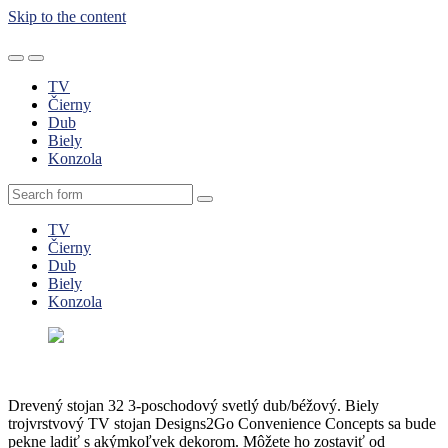
Skip to the content
Moderný nábytok do obývačky.
Toggle
Toggle
the
the
TV
mobile
search
Čierny
menu
field
Dub
Biely
Konzola
Search
TV
Čierny
Dub
Biely
Konzola
Drevený stojan 32 3-poschodový svetlý dub/béžový. Biely
trojvrstvový TV stojan Designs2Go Convenience Concepts sa bude
pekne ladiť s akýmkoľvek dekorom. Môžete ho zostaviť od