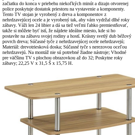
začiatku do konca v priebehu niekoľkých minút a dizajn otvorenej
police poskytuje dostatok priestoru na vystavenie a komponenty.
Tento TV stojan je vyrobený z dreva a komponentov z
nehrdzavejúcej ocele a je vyrobený tak, aby vám vydržal dlhé roky
zábavy. Váži len 24 libier a dá sa tiež veľmi ľahko premiestňovať,
takže si môžete byť istí, že nájdete ideálne miesto, kde si ho
postavíte na zábavu svojej rodiny a hostí. Krásny svetlý dub béžový
povrch dreva; Súčasné tyče z nehrdzavejúcej ocele nehrdzavejú;
Materiál: drevotriesková doska; Súčasné tyče s nerezovou oceľou
nehrdzavejú. Na montáž nie sú potrebné žiadne nástroje; Vhodné
pre väčšinu TV s plochou obrazovkou až do 32; Poskytne roky
zábavy; 22,25 V x 31,5 Š x 15,75 H.