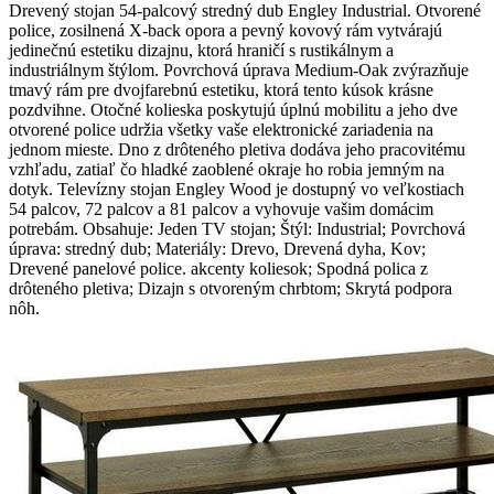
Drevený stojan 54-palcový stredný dub Engley Industrial. Otvorené
police, zosilnená X-back opora a pevný kovový rám vytvárajú
jedinečnú estetiku dizajnu, ktorá hraničí s rustikálnym a
industriálnym štýlom. Povrchová úprava Medium-Oak zvýrazňuje
tmavý rám pre dvojfarebnú estetiku, ktorá tento kúsok krásne
pozdvihne. Otočné kolieska poskytujú úplnú mobilitu a jeho dve
otvorené police udržia všetky vaše elektronické zariadenia na
jednom mieste. Dno z drôteného pletiva dodáva jeho pracovitému
vzhľadu, zatiaľ čo hladké zaoblené okraje ho robia jemným na
dotyk. Televízny stojan Engley Wood je dostupný vo veľkostiach
54 palcov, 72 palcov a 81 palcov a vyhovuje vašim domácim
potrebám. Obsahuje: Jeden TV stojan; Štýl: Industrial; Povrchová
úprava: stredný dub; Materiály: Drevo, Drevená dyha, Kov;
Drevené panelové police. akcenty koliesok; Spodná polica z
drôteného pletiva; Dizajn s otvoreným chrbtom; Skrytá podpora
nôh.