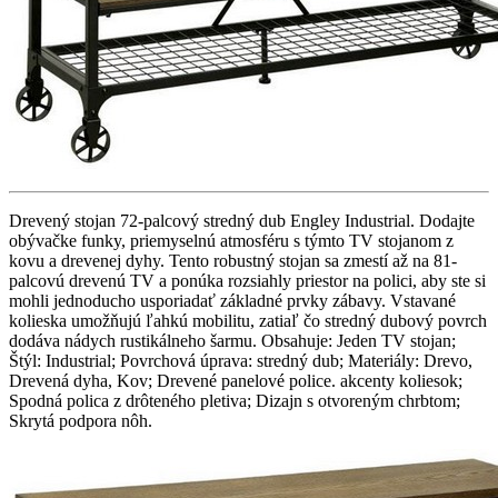
Drevený stojan 72-palcový stredný dub Engley Industrial. Dodajte
obývačke funky, priemyselnú atmosféru s týmto TV stojanom z
kovu a drevenej dyhy. Tento robustný stojan sa zmestí až na 81-
palcovú drevenú TV a ponúka rozsiahly priestor na polici, aby ste si
mohli jednoducho usporiadať základné prvky zábavy. Vstavané
kolieska umožňujú ľahkú mobilitu, zatiaľ čo stredný dubový povrch
dodáva nádych rustikálneho šarmu. Obsahuje: Jeden TV stojan;
Štýl: Industrial; Povrchová úprava: stredný dub; Materiály: Drevo,
Drevená dyha, Kov; Drevené panelové police. akcenty koliesok;
Spodná polica z drôteného pletiva; Dizajn s otvoreným chrbtom;
Skrytá podpora nôh.